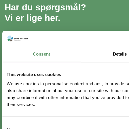
Har du spørgsmål?
Vi er lige her.
info@foodbiocluster.dk
Consent
Details
+45 8999 2500
Find en medarbejder
This website uses cookies
We use cookies to personalise content and ads, to provide so
In English
also share information about your use of our site with our so
may combine it with other information that you’ve provided to
Visit
foodbiocluster.com
their services.
Sign up for
English newsletter
Consent