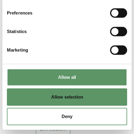
videndeling og potentielt
Preferences
samarbejde imellem
medlemmerne.
Statistics
Vores netværksfacilitator
forbereder møderne, men dine
Marketing
input til temaer og indhold er
naturligvis meget velkomne.
Food & Bio Cluster Denmark
Allow all
står også for alt det praktiske.
Er du ikke allerede medlem.
Allow selection
Læs mere om fordelene
herunder.
Deny
Bliv medlem