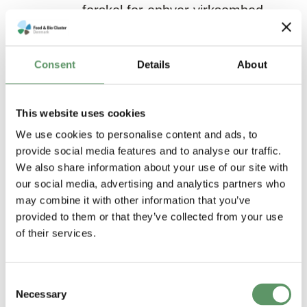
forskel for enhver virksomhed.
Uanset hvor langt din
virksomhed er i sin udvikling.
Consent
Details
About
I Food & Bio Cluster Denmark
tilbyder vi vores medlemmer
This website uses cookies
adgang til relevante
We use cookies to personalise content and ads, to
netværksgrupper, hvor de kan
provide social media features and to analyse our traffic.
finde sammen med andre
We also share information about your use of our site with
our social media, advertising and analytics partners who
medlemmer om specifikke
may combine it with other information that you’ve
emneområder.
provided to them or that they’ve collected from your use
of their services.
Formålet er med udgangspunkt
i specifikke temaer at formidle
ny viden, facilitere dialog og
Consent
Necessary
Selection
matchmaking med henblik på