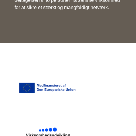
deltagelsen til to personer fra samme virksomhed
for at sikre et stærkt og mangfoldigt netværk.