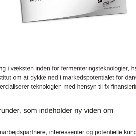
ning i væksten inden for fermenteringsteknologier, h
titut om at dykke ned i markedspotentialet for da
ialiserer teknologien med hensyn til fx finansier
runder, som indeholder ny viden om
arbejdspartnere, interessenter og potentielle kun