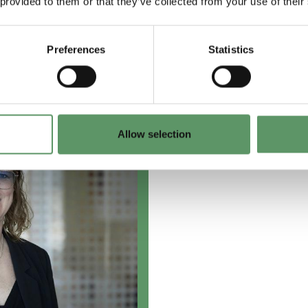
 provided to them or that they’ve collected from your use of their
Preferences
Statistics
e mere?
Allow selection