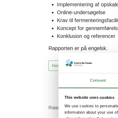
Implementering af opskal
Online-undersøgelse
Krav til fermenteringsfacili
Koncept for gennemførel
Konklusion og referencer
Rapporten er på engelsk.
Hent rapport
Consent
This website uses cookies
We use cookies to personalis
Rapporten er udarbejdet i 2022 som de
information about your use of