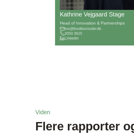
Kathrine Vejgaard Stage
Head of Innovation & Partnerships
kvs@foodbiocluster.dk
3050 3625
Linkedin
Viden
Flere rapporter o