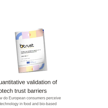
antitative validation of
Whitepaper
otech trust barriers
an increasi
w do European consumers perceive
future
technology in food and bio-based
En ny rapport peg