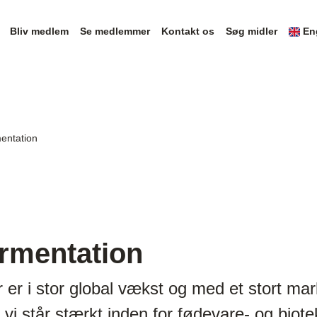
Bliv medlem
Se medlemmer
Kontakt os
Søg midler
En
mentation
ermentation
er i stor global vækst og med et stort mar
i står stærkt inden for fødevare- og biote