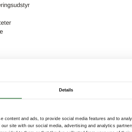
eringsudstyr
teter
se
Details
e content and ads, to provide social media features and to analy
l af projektet Innovationskraft med støtte fra
Udannelses- og F
 our site with our social media, advertising and analytics partn