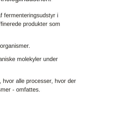
f fermenteringsudstyr i
ffinerede produkter som
oorganismer.
ganiske molekyler under
, hvor alle processer, hvor der
smer - omfattes.