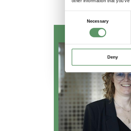
other information that you’ve
Consent
Necessary
Selection
Vil du vid
Deny