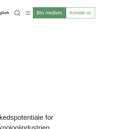
Bliv medlem
Kontakt os
glish
Open search modal
kedspotentiale for
knologiindustrien.