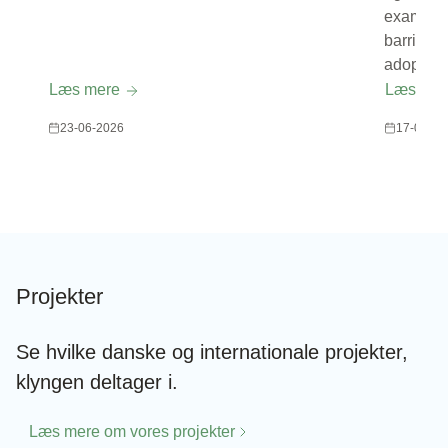
examinin
barriers 
adoption 
Læs mere
Læs me
23-06-2026
17-06-20
Projekter
Se hvilke danske og internationale projekter,
klyngen deltager i.
Læs mere om vores projekter