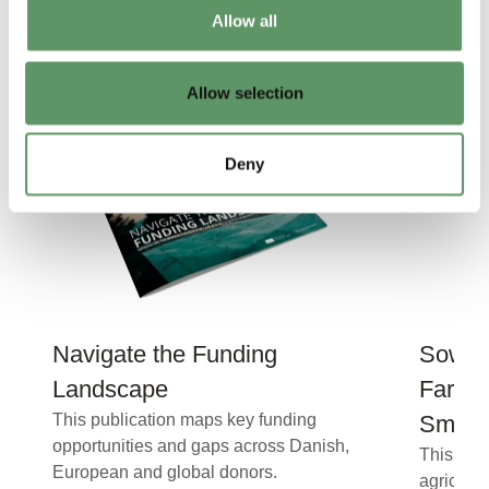
Flere rapporter og analyser
Allow all
fra Food & Bio Cluster
Denmark
Allow selection
Deny
Navigate the Funding
Sowing
Landscape
Farmer
This publication maps key funding
Smart 
opportunities and gaps across Danish,
This rep
European and global donors.
agricult