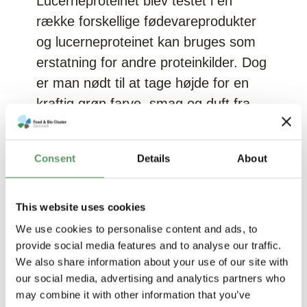
Lucerneproteinet blev testet i en
række forskellige fødevareprodukter
og lucerneproteinet kan bruges som
erstatning for andre proteinkilder. Dog
er man nødt til at tage højde for en
kraftig grøn farve, smag og duft fra
lucerneproteinet, og det kan blive
nødvendigt at yderligere oprense
Consent
Details
About
lucerneproteinet for at komme af med
farve, smag og duft, inden brugen af
lucerneprotein kan vinde indpas hos
This website uses cookies
fødevareindustrien.
We use cookies to personalise content and ads, to
provide social media features and to analyse our traffic.
Hent rapport
We also share information about your use of our site with
our social media, advertising and analytics partners who
may combine it with other information that you’ve