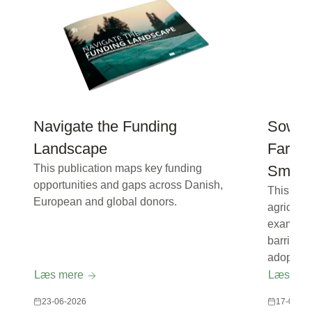
Navigate the Funding
Sowing
Landscape
Farmer
This publication maps key funding
Smart 
opportunities and gaps across Danish,
This rep
European and global donors.
agricult
examinin
barriers 
adoption 
Læs mere
Læs me
23-06-2026
17-06-20