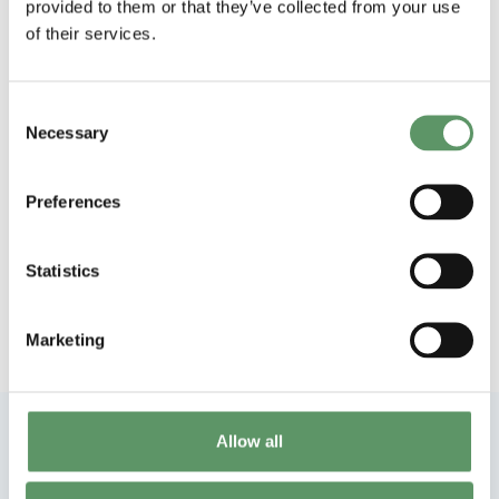
provided to them or that they’ve collected from your use
Udarbejdet som en del af Region
of their services.
Midtjyllands Udviklingsprogram for
Bioøkonomi af: Linus Pro ApS, Dacofi
Consent
Necessary
ApS, Dryingmate ApS, Danmarks
Selection
Tekniske Universitet, Aarhus
Universitet Food og ANIS.
Preferences
Forfatter: AU og DTU
Statistics
Oktober 2020
Marketing
Vil du vide mere?
Allow all