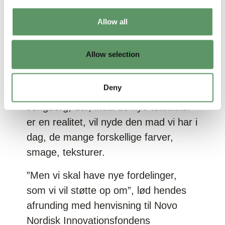
ikke endnu”, mente han.
Allow all
”Om 10 år glæder jeg mig til at nyde
en eksklusiv tourndos med foie gras –
Allow selection
alt sammen 3d-printet”, var Randi
Wahlstens bedste bud, og hun blev
Deny
suppleret af Sisse Marquina-
Jongberg, der, indtil de nye teknikker
er en realitet, vil nyde den mad vi har i
dag, de mange forskellige farver,
smage, teksturer.
”Men vi skal have nye fordelinger,
som vi vil støtte op om”, lød hendes
afrunding med henvisning til Novo
Nordisk Innovationsfondens