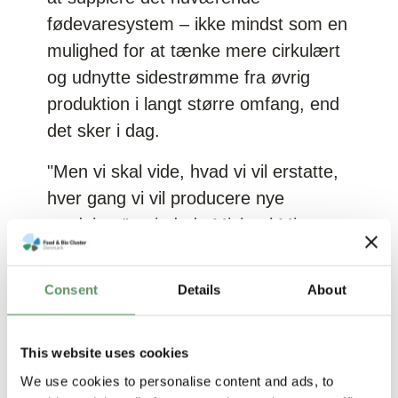
fødevaresystem – ikke mindst som en
mulighed for at tænke mere cirkulært
og udnytte sidestrømme fra øvrig
produktion i langt større omfang, end
det sker i dag.
"Men vi skal vide, hvad vi vil erstatte,
hver gang vi vil producere nye
produkter”, mindede Michael Minter,
tænketankens programchef for
Fremtidens Fødevarer om, og
Consent
Details
About
påpegede, at Den Store
Klimadatabase netop medregner
This website uses cookies
sidestrømmens effekt i modsætning til
We use cookies to personalise content and ads, to
andre metoder, der udregner