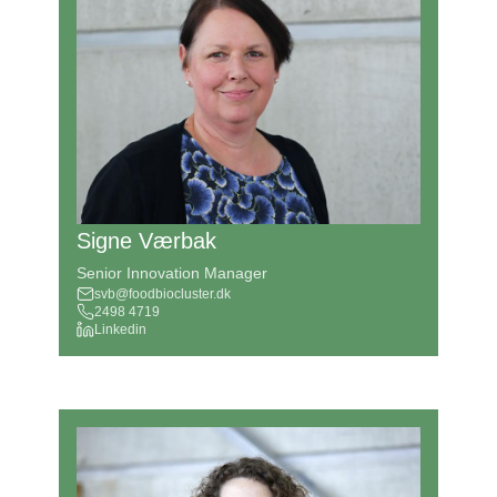
Signe Værbak
Senior Innovation Manager
svb@foodbiocluster.dk
2498 4719
Linkedin