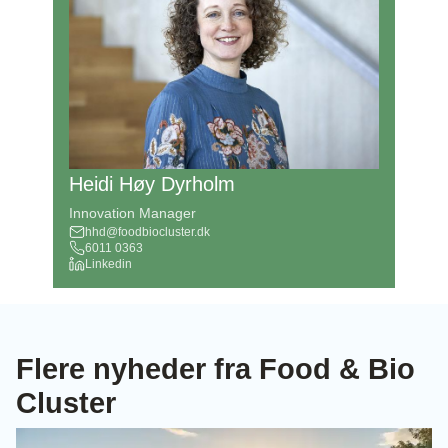
Heidi Høy Dyrholm
Innovation Manager
hhd@foodbiocluster.dk
6011 0363
Linkedin
Flere nyheder fra Food & Bio
Cluster