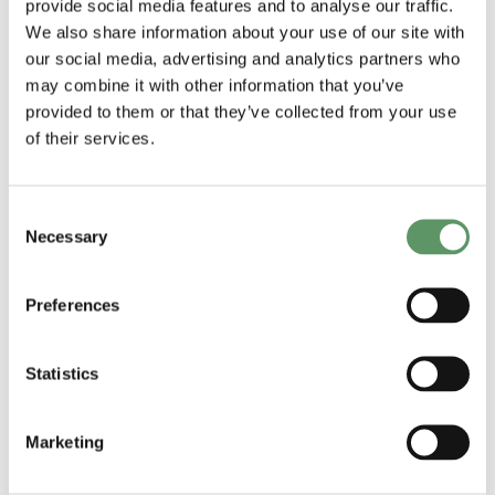
provide social media features and to analyse our traffic.
fødevareprodukters klimaaftryk.
We also share information about your use of our site with
our social media, advertising and analytics partners who
may combine it with other information that you’ve
Fremtidens måltid
provided to them or that they’ve collected from your use
of their services.
Afrundingsvis blev deltagerne bedt om
at give et kvalificeret bud på, hvad der
Consent
ligger på danskernes tallerkener om
Necessary
Selection
10 år, og her var forventningerne til
den udvikling, vi står over for høje,
Preferences
selvom en tidshorisont på 10 ifølge
Bjarke Jensen fra GEA er for kort:
Statistics
”Der går mere end 10 år før
Marketing
præcisionsfermentering er
mainstream”, befolkningen er der bare