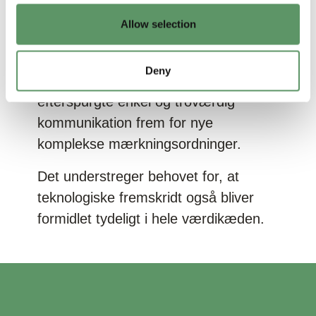
løsninger. Der blev bl.a. peget på
Allow selection
detailleddet som en mulig aktør i at
formidle dokumenterede
Deny
klimaindsatser, ligesom deltagerne
efterspurgte enkel og troværdig
kommunikation frem for nye
komplekse mærkningsordninger.
Det understreger behovet for, at
teknologiske fremskridt også bliver
formidlet tydeligt i hele værdikæden.