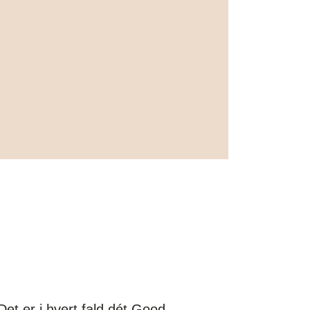
Det er i hvert fald dét Good