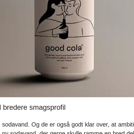
 bredere smagsprofil
 sodavand. Og de er også godt klar over, at ambit
en ny sodavand, der gerne skulle ramme en bred de