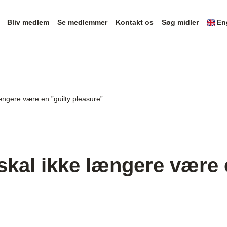
Bliv medlem
Se medlemmer
Kontakt os
Søg midler
En
ængere være en ”guilty pleasure”
kal ikke længere være e