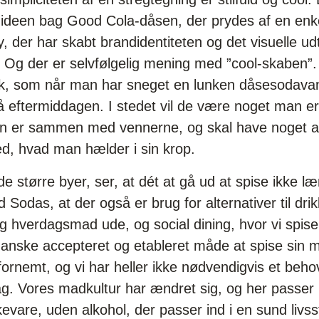
r ideen bag Good Cola-dåsen, der prydes af en enk
y, der har skabt brandidentiteten og det visuelle u
. Og der er selvfølgelig mening med ”cool-skaben”.
som når man har sneget en lunken dåsesodavand
på eftermiddagen. I stedet vil de være noget man er
man er sammen med vennerne, og skal have noget an
ed, hvad man hælder i sin krop.
 i de større byer, ser, at dét at gå ud at spise ikke
Sodas, at der også er brug for alternativer til dri
og hverdagsmad ude, og social dining, hvor vi spiser
anske accepteret og etableret måde at spise sin m
ornemt, og vi har heller ikke nødvendigvis et behov 
ag. Vores madkultur har ændret sig, og her passe
vare, uden alkohol, der passer ind i en sund livssti