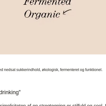
 nedsat sukkerindhold, økologisk, fermenteret og funktionel.
drinking”
mpliciteten af en stregtegning er stilfuld og cool. 