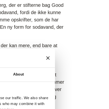
rg, der er stifterne bag Good
sodavand, fordi de ikke kunne
amme opskrifter, som de har
 En ny form for sodavand, der
, der kan mere, end bare at
skal kunne ’noget mere’.
t, og det virker til at
r, kan have fordel af
cheorienteret, mener holdet
About
ofil, der i højere grad rammer
nd en cola. Og derfor bliver
Good Cola, hedder den, og
se our traffic. We also share
ers who may combine it with