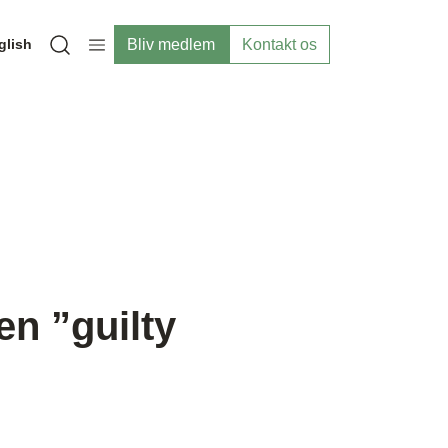
Bliv medlem
Kontakt os
glish
Open search modal
n ”guilty