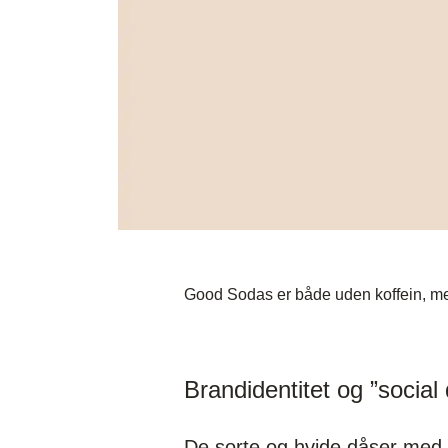
Good Sodas er både uden koffein, med
Brandidentitet og ”social 
De sorte og hvide dåser med si