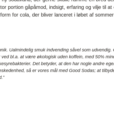
tor portion gåpåmod, indsigt, erfaring og vilje til 
form for cola, der bliver lanceret i løbet af somm
unik. Ualmindelig smuk indvending såvel som udvendig. O
 ved bl.a. at være økologisk uden koffein, med 50% min
syrebakterier. Det betyder, at den har nogle andre eg
 beskedenhed, så er vores mål med Good Sodas; at tilbyde
d.”