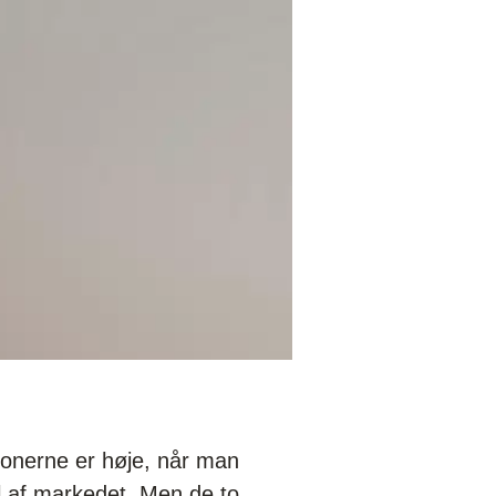
ionerne er høje, når man
l af markedet. Men de to