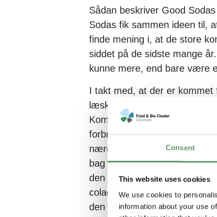
Sådan beskriver Good Sodas s
Sodas fik sammen ideen til, a
finde mening i, at de store 
siddet på de sidste mange år.
kunne mere, end bare være en
I takt med, at der er kommet 
læske, er det også som om, at 
Kombucha og diverse vitamindr
forbrugeren godt kan se forn
nærende og funktionelle egens
Consent
bag Good Sodas, der hellere v
den brede befolkning. Og hvi
This website uses cookies
colaen også den første smag
We use cookies to personalis
den er lige på trapperne.
information about your use of