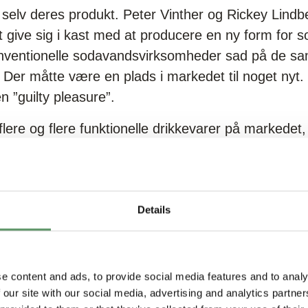
elv deres produkt. Peter Vinther og Rickey Lindbe
t give sig i kast med at producere en ny form for 
konventionelle sodavandsvirksomheder sad på de s
 Der måtte være en plads i markedet til noget nyt.
 ”guilty pleasure”.
flere og flere funktionelle drikkevarer på markedet
der nu i højere grad er gjort plads til, at en drik 
ikke er efterhånden ved at vinde indpas på markede
uften i, at drikkevarer på samme måde som madvare
kaber. De funktionelle drikke er dog stadig for ni
Details
il lave funktionelle sodavand, som har en smagspr
lken anden smagsprofil har en bredere målgruppe, e
svariant, som Good Sodas kommer til at lancere. 
e content and ads, to provide social media features and to analy
 our site with our social media, advertising and analytics partn