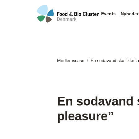
Events
Nyheder
Medlemscase
En sodavand skal ikke l
En sodavand s
pleasure”