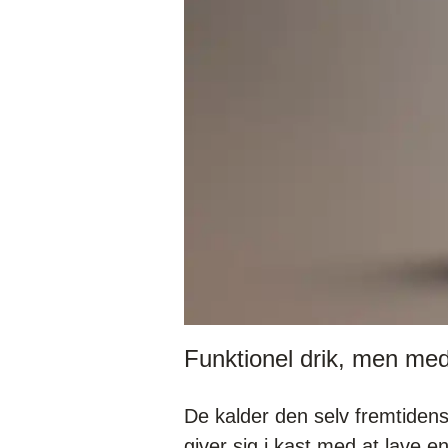
Funktionel drik, men med
De kalder den selv fremtidens
giver sig i kast med at lave 