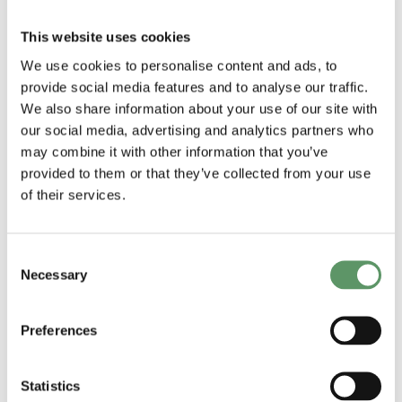
fødevaresystem.
This website uses cookies
Anette Engelund Friis
CEO, Food
We use cookies to personalise content and ads, to
& Bio Cluster Denmark
provide social media features and to analyse our traffic.
We also share information about your use of our site with
our social media, advertising and analytics partners who
may combine it with other information that you’ve
provided to them or that they’ve collected from your use
of their services.
En vigtig dagsorden for hele
værdikæden
Consent
Necessary
Selection
Plantebaserede fødevarer og
alternative proteiner spiller en central
Preferences
rolle i udviklingen af et mere resilient
og bæredygtigt fødevaresystem.
Statistics