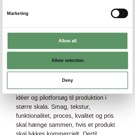
Samtidig rummer området et
betydeligt innovations- og
Marketing
vækstpotentiale. Danmark har stærke
forskningsmiljøer, gode
dyrkningsforhold og virksomheder, der
Allow all
allerede arbejder med nye
ingredienser, produkter og teknologier.
Allow selection
Men der er også velkendte barrierer.
For mange virksomheder ligger
Deny
udfordringen i overgangen fra lovende
idéer og pilotforsøg til produktion i
større skala. Smag, tekstur,
funktionalitet, proces, kvalitet og pris
skal hænge sammen, hvis et produkt
skal lykkes kommercielt. Dertil