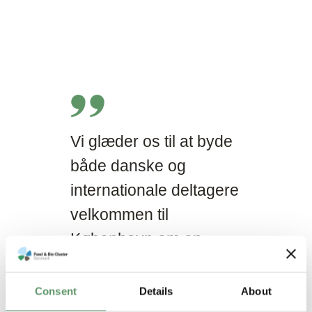
Vi glæder os til at byde
både danske og
internationale deltagere
velkommen til
København om en
dagsorden, der er
central for udviklingen
Consent
Details
About
af fremtidens