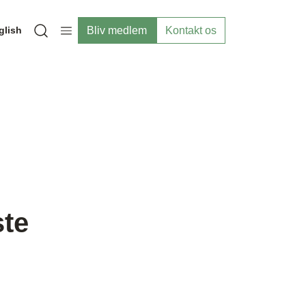
Bliv medlem
Kontakt os
glish
Open search modal
ste