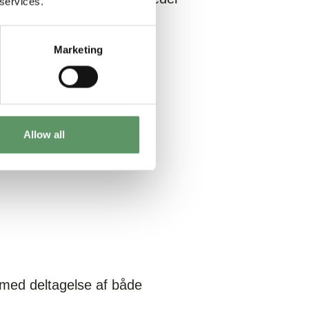
 services.
Marketing
Allow all
t pitche udfordringer:
 med deltagelse af både