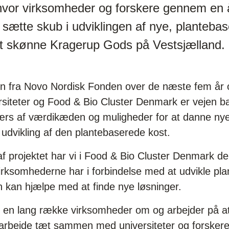
vor virksomheder og forskere gennem en åb
sætte skub i udviklingen af nye, plantebas
et skønne Kragerup Gods på Vestsjælland.
gen fra Novo Nordisk Fonden over de næste fem år o
rsiteter og Food & Bio Cluster Denmark er vejen b
værs af værdikæden og muligheder for at danne n
udvikling af den plantebaserede kost.
 projektet har vi i Food & Bio Cluster Denmark den 
irksomhederne har i forbindelse med at udvikle pl
 kan hjælpe med at finde nye løsninger.
ed en lang række virksomheder om og arbejder på at
 arbejde tæt sammen med universiteter og forskere b