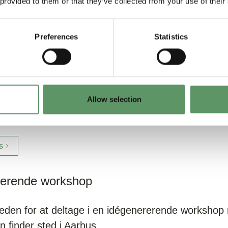
 provided to them or that they’ve collected from your use of their
Preferences
Statistics
Allow selection
mentet, og her er det forskere, der inviteres til a
s
rerende workshop
eden for at deltage i en idégenererende workshop
 finder sted i Aarhus.