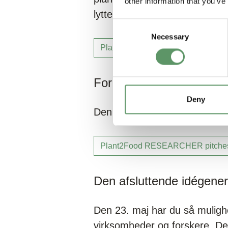
other information that you’ve
lytte med:
Consent
Necessary
Selection
Plant2Food COMPANY pitches
For forskere
Deny
Den 8.-12 maj gentages arrange
Plant2Food RESEARCHER pitche
Den afsluttende idégene
Den 23. maj har du så muligh
virksomheder og forskere. Den