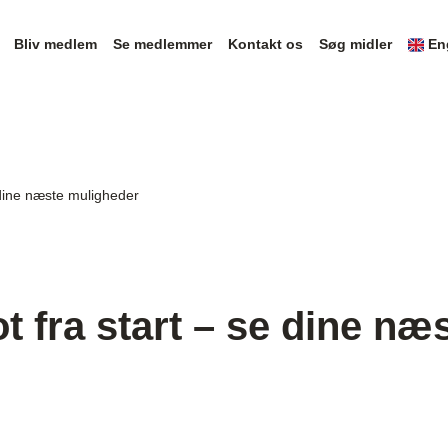
Bliv medlem
Se medlemmer
Kontakt os
Søg midler
En
 dine næste muligheder
t fra start – se dine næ