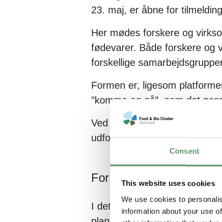
23. maj, er åbne for tilmelding
Her mødes forskere og virkso
fødevarer. Både forskere og vi
forskellige samarbejdsgrupper
Formen er, ligesom platformen
”komme og gå”, som det passer
Ved arrangementerne får man 
udfordringer for et kvalificer
Consent
For virksomheder
This website uses cookies
We use cookies to personalis
I dette første arrangement den
information about your use of
plantebaserede produkter, so