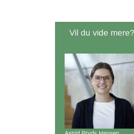
Vil du vide mere
Astrid Pryds Hansen