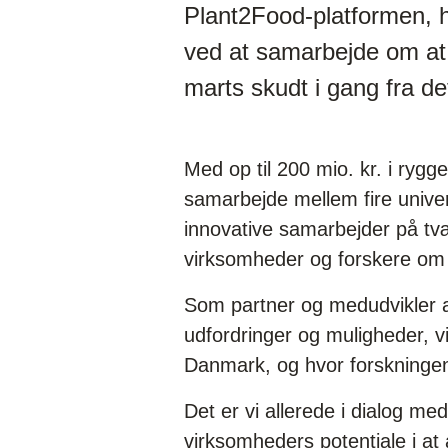
Plant2Food-platformen, h
ved at samarbejde om at 
marts skudt i gang fra d
Med op til 200 mio. kr. i ryg
samarbejde mellem fire unive
innovative samarbejder på t
virksomheder og forskere om 
Som partner og medudvikler af
udfordringer og muligheder, v
Danmark, og hvor forskningen
Det er vi allerede i dialog m
virksomheders potentiale i at