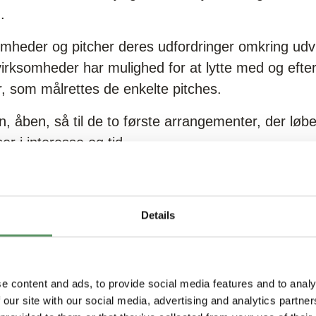
.
mheder og pitcher deres udfordringer omkring udvi
rksomheder har mulighed for at lytte med og efterf
, som målrettes de enkelte pitches.
, åben, så til de to første arrangementer, der løb
 i interesse og tid.
både som virksomhed og forsker mulighed for på 3
et publikum og identificere potentielle samarbejdspar
Details
e content and ads, to provide social media features and to analy
 2.-4. maj deler virksomheder deres udfordringer i f
 our site with our social media, advertising and analytics partn
m kan passe ind i Plant2Food-projektet. Her kan 