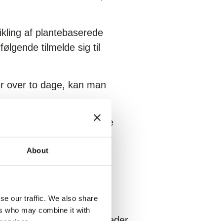
kling af plantebaserede
ølgende tilmelde sig til
er over to dage, kan man
0 minutter at pitche sine
tnere.
About
se our traffic. We also share
orhold til udvikling af
ers who may combine it with
både forskere og virksomheder