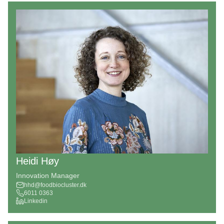
Heidi Høy
Innovation Manager
hhd@foodbiocluster.dk
6011 0363
Linkedin