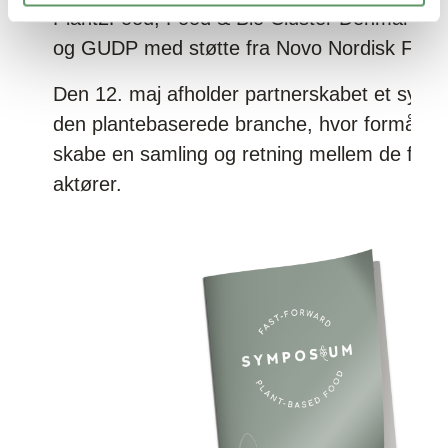
Plant2Food, Food & Bio Cluster Denmark, P
og GUDP med støtte fra Novo Nordisk Fond
Den 12. maj afholder partnerskabet et
sympo
den plantebaserede branche
, hvor formålet 
skabe en samling og retning mellem de forsk
aktører.