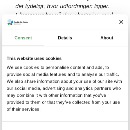
det tydeligt, hvor udfordringen ligger.
Efterspørgslen på den planterige mad
halter stadig bagefter. Offentlige
måltider, detailhandlen og
Consent
Details
About
forbrugeradfærd følger ikke med i
samme tempo som udviklingen af nye
løsninger. Og nye produkter og
This website uses cookies
teknologier får ikke altid for alvor
We use cookies to personalise content and ads, to
provide social media features and to analyse our traffic.
fodfæste i markedet,”
siger Peter
We also share information about your use of our site with
Langborg Wejse.
our social media, advertising and analytics partners who
may combine it with other information that you’ve
provided to them or that they’ve collected from your use
of their services.
Kræver politiske beslutninger
Consent