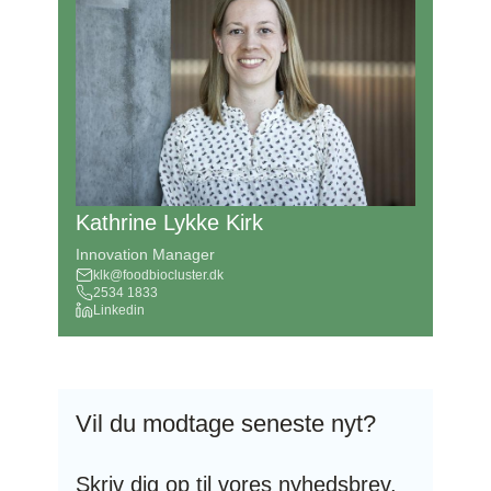
Kathrine Lykke Kirk
Innovation Manager
klk@foodbiocluster.dk
2534 1833
Linkedin
Vil du modtage seneste nyt?
Skriv dig op til vores nyhedsbrev,