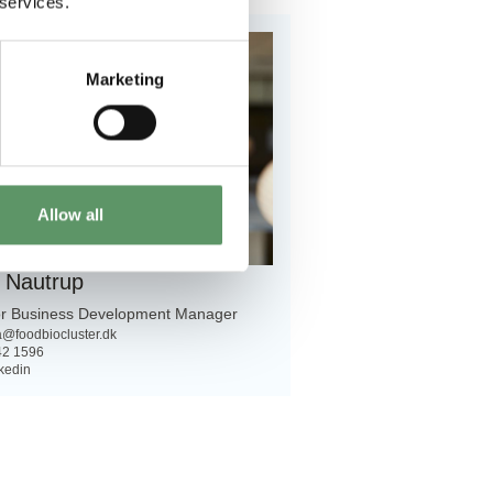
 services.
Marketing
Allow all
 Nautrup
or Business Development Manager
@foodbiocluster.dk
42 1596
kedin