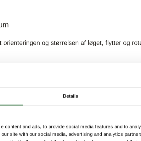
rum
orienteringen og størrelsen af løget, flytter og rot
lgende automatiske top- og bund afskæring, hvilket
ra løgene, og der opnås de ønskede perfekt skrælle
Details
lignet med traditionelle skrællemetoder.
e content and ads, to provide social media features and to analy
 our site with our social media, advertising and analytics partn