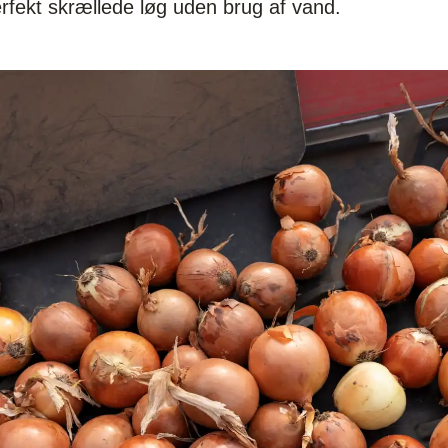
rfekt skrællede løg uden brug af vand.