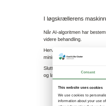
I løgskrællerens maskin
Når AI-algoritmen har bestemt 
videre behandling.
Herved optimeres den efterfø
minimalt fødevarespild.
Slutteligt fjernes skrællen f
Consent
og lavere vandforbrug sammen
This website uses cookies
We use cookies to personalis
information about your use of