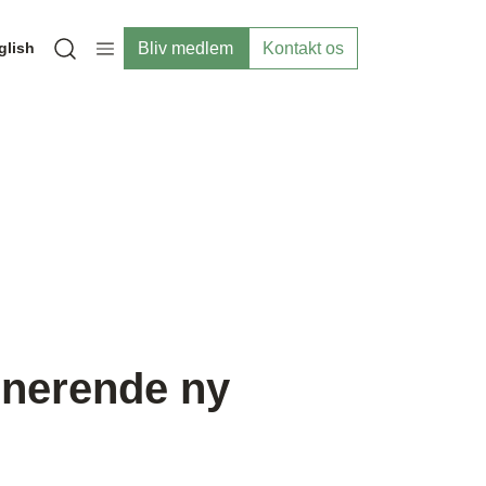
Bliv medlem
Kontakt os
glish
Open search modal
onerende ny