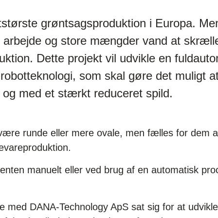
tørste grøntsagsproduktion i Europa. Men 
 arbejde og store mængder vand at skrælle
ktion. Dette projekt vil udvikle en fuldaut
 robotteknologi, som skal gøre det muligt at
 og med et stærkt reduceret spild.
være runde eller mere ovale, men fælles for dem all
devareproduktion.
nten manuelt eller ved brug af en automatisk proce
de med DANA-Technology ApS sat sig for at udvikl