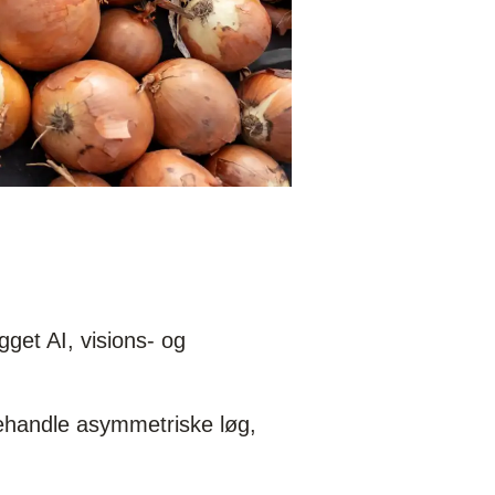
gget AI, visions- og
 behandle asymmetriske løg,