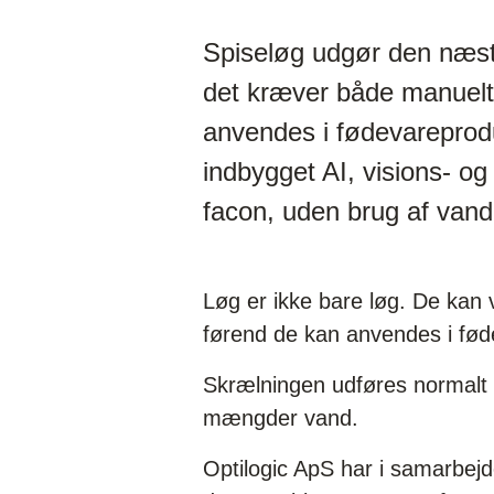
Spiseløg udgør den næsts
det kræver både manuelt
anvendes i fødevareprodu
indbygget AI, visions- og
facon, uden brug af vand
Løg er ikke bare løg. De kan 
førend de kan anvendes i fø
Skrælningen udføres normalt e
mængder vand.
Optilogic ApS har i samarbej