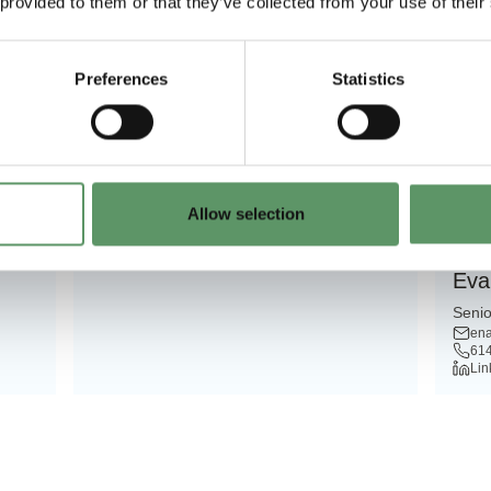
 provided to them or that they’ve collected from your use of their
Partnere i projektet
Preferences
Statistics
 &
Optilogic ApS
ieret
DANA-Technology ApS
Allow selection
Eva
Seni
ena
61
Lin