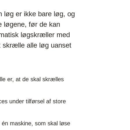
løg er ikke bare løg, og
 løgene, før de kan
omatisk løgskræller med
 skrælle alle løg uanset
e er, at de skal skrælles
s under tilførsel af store
e én maskine, som skal løse