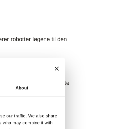
erer robotter løgene til den
 sikrer præcise snit med
de løg med et højere udbytte
About
se our traffic. We also share
ers who may combine it with