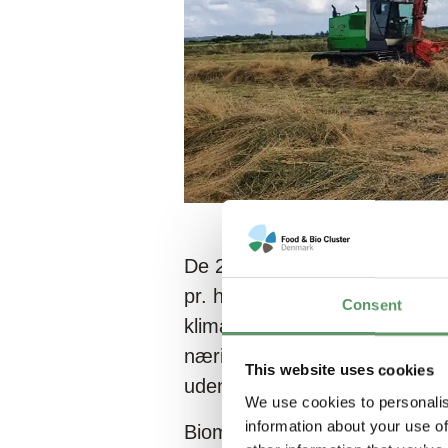
De 200.000 ha, som skal lægge
pr. hektar, så det er vigtigt,
Consent
klimagasser og dannelse af ku
næringsstoffer. Det høstede 
This website uses cookies
uden formaldehyd og miljøfre
We use cookies to personalis
information about your use of
Biomassen skal høstes ved hjæ