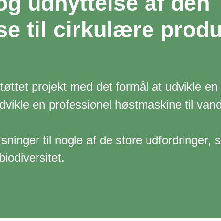
og udnyttelse af den
e til cirkulære produ
et projekt med det formål at udvikle en n
udvikle en professionel høstmaskine til va
sninger til nogle af de store udfordringer, 
biodiversitet.