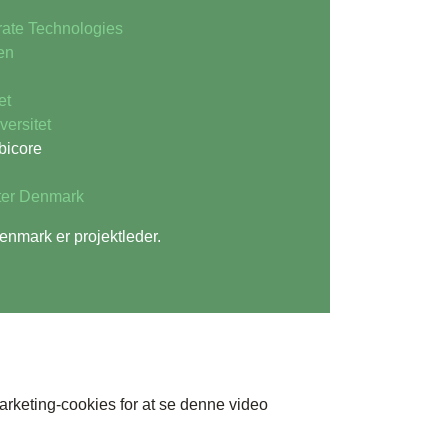
ate Technologies
en
et
ersitet
bicore
ter Denmark
enmark er projektleder.
arketing-cookies
for at se denne video