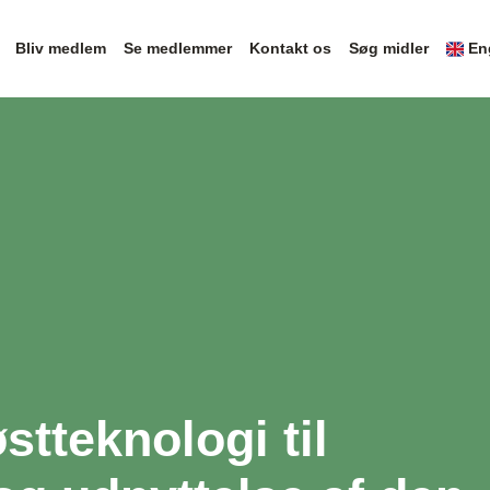
Bliv medlem
Se medlemmer
Kontakt os
Søg midler
En
stteknologi til