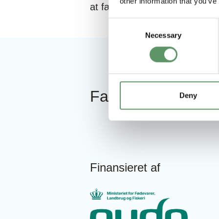
other information that you’ve
at færdes på vandmættede jor
Consent
Necessary
Selection
Fakta om projekte
Deny
Finansieret af