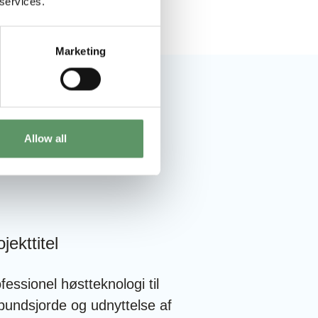
 services.
Marketing
Allow all
jekttitel
fessionel høstteknologi til
bundsjorde og udnyttelse af