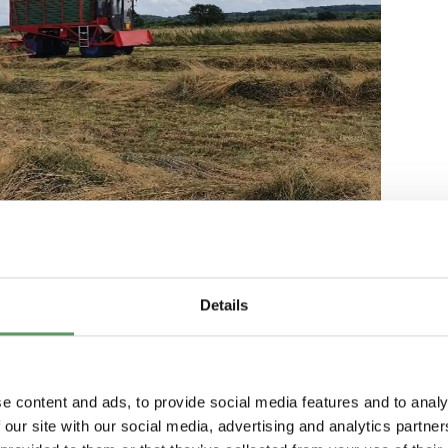
s om og høstes, vil give 4-8 tons tørstof
 at græsset føres væk, så vi undgår
Details
lstoffer, kvælstoffer og
græs vil indgå i bæredygtige byggeplader
mmede stoffer.
e content and ads, to provide social media features and to analy
 our site with our social media, advertising and analytics partn
lp af en ny høstmaskine, der er egnet til