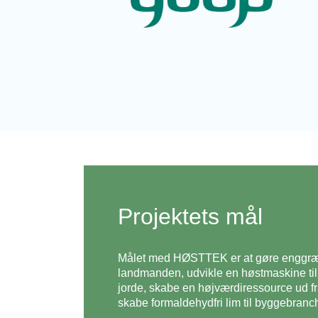
Projektets mål
Målet med HØSTTEK er at gøre enggræs t
landmanden, udvikle en høstmaskine t
jorde, skabe en højværdiressource ud 
skabe formaldehydfri lim til byggebranc