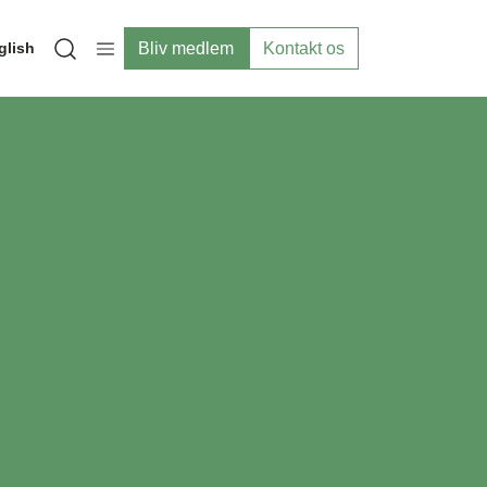
Bliv medlem
Kontakt os
glish
Open search modal