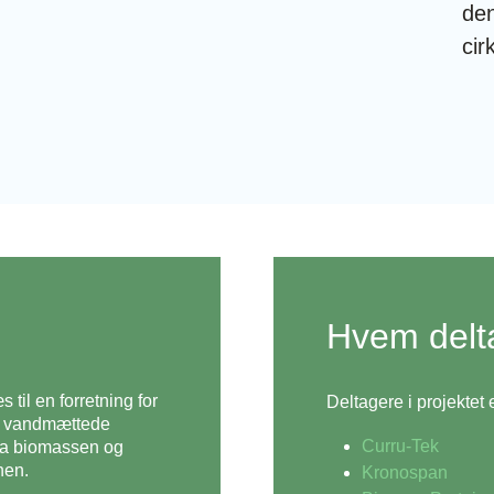
den
ci
Hvem delt
il en forretning for
Deltagere i projektet e
il vandmættede
Curru-Tek
fra biomassen og
hen.
Kronospan