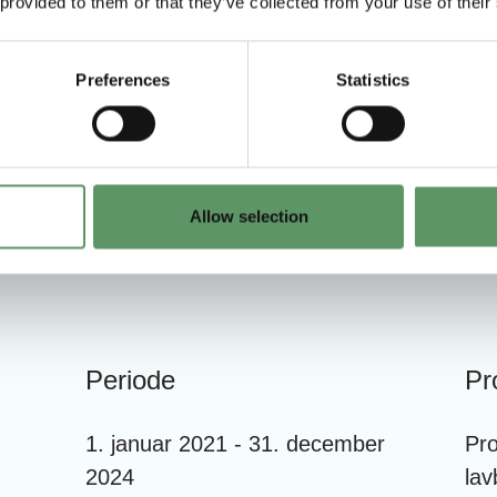
 provided to them or that they’ve collected from your use of their
de. Maskinen udvikles i projektet.
Preferences
Statistics
t
Allow selection
Periode
Pro
1. januar 2021 - 31. december
Pro
2024
lav