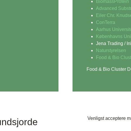
BiomassProtein
Advanced Substr
Eiler Chr. Knuds
ConTerra
Aarhus Universit
Københavns Univ
Jena Trading / In
Naturstyrelsen
Food & Bio Clus
Food & Bio Cluster D
Venligst
acceptere m
undsjorde