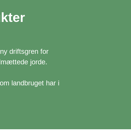
kter
y driftsgren for
ndmættede jorde.
som landbruget har i