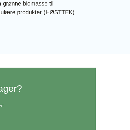
 grønne biomasse til
rkulære produkter (HØSTTEK)
ager?
r: