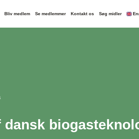
Bliv medlem
Se medlemmer
Kontakt os
Søg midler
En
a
 dansk biogasteknolog