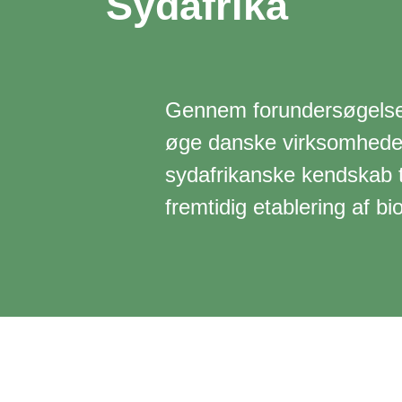
Sydafrika
Gennem forundersøgelser,
øge danske virksomheder
sydafrikanske kendskab t
fremtidig etablering af 