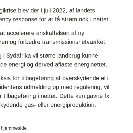
krise blev der i juli 2022, af landets
ncy response for at få strøm nok i nettet.
at accelerere anskaffelsen af ny
oren og forbedre transmissionsnetværket.
 i Sydafrika vil større landbrug kunne
e energi og derved aflaste energinettet.
ksis for tilbageføring af overskydende el i
sidentens udmelding op med regulering, vil
r tilbageføring i nettet. Dette kan gavne fx
ydende gas- eller energiproduktion.
s hjemmeside