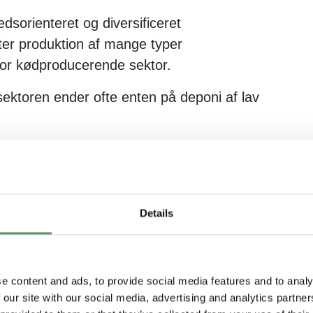
dsorienteret og diversificeret
er produktion af mange typer
or kødproducerende sektor.
sektoren ender ofte enten på deponi af lav
elativt effektivt i Sydafrika, nogle steder
tersorteres af den uformelle sektor. Derefter
et for det meste ingen yderligere
tedelen på deponi.
Details
 underudnyttet ressource og skaber i
ved forurening af natur, landskab og
e content and ads, to provide social media features and to analy
 our site with our social media, advertising and analytics partn