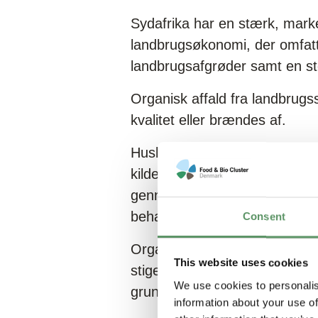
Sydafrika har en stærk, marke
landbrugsøkonomi, der omfatt
landbrugsafgrøder samt en st
Organisk affald fra landbrugs
kvalitet eller brændes af.
Husholdningsaffald indsamles r
kildesorteres affaldet eller ef
gennemgår husholdningsaffald
behandling og ender for størs
Consent
Organisk affald er dermed en
This website uses cookies
stigende grad miljøproblemer 
We use cookies to personalis
grundvand.
information about your use of