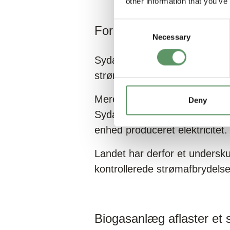
other information that you’ve
Consent
For lidt - og for sort - ene
Necessary
Selection
Sydafrika står midt i en energ
strøm.
Mere end 80 procent af lande
Deny
Sydafrika til det land i verde
enhed produceret elektricitet
Landet har derfor et underskud
kontrollerede strømafbrydelse
Biogasanlæg aflaster et 