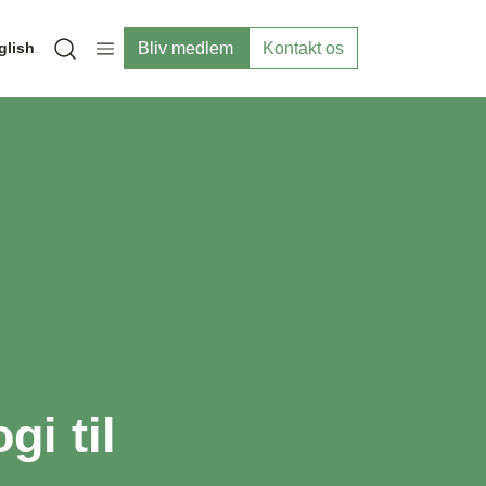
Bliv medlem
Kontakt os
glish
Open search modal
i til