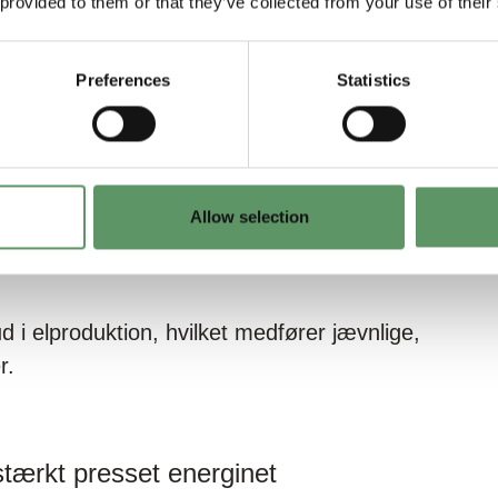
 provided to them or that they’ve collected from your use of their
rgi
Preferences
Statistics
ikrise, da landet ikke kan producere nok
ts energimix kommer fra kul, og gør
Allow selection
n, der har den største CO2-udledning pr.
.
 i elproduktion, hvilket medfører jævnlige,
r.
stærkt presset energinet