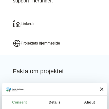
support” herunder.
LinkedIn
Projektets hjemmeside
Fakta om projektet
Finansieret af
Consent
Details
About