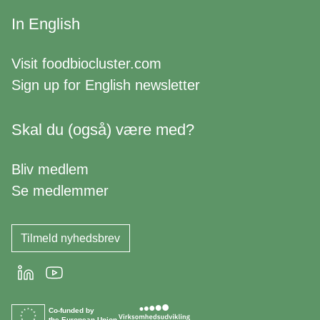
In English
Visit
foodbiocluster.com
Sign up for
English newsletter
Skal du (også) være med?
Bliv medlem
Se medlemmer
Tilmeld nyhedsbrev
LinkedIn
Youtube
Co-funded by
the European Union