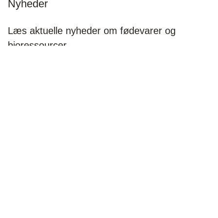
Nyheder
Læs aktuelle nyheder om fødevarer og
bioressourcer.
Læs nyheder
Kontakt
Vi står altid klar til at hjælpe dig med konkrete
spørgsmål. Hvis ikke vi selv kan svare, ved vi
helt sikkert, hvem der kan.
Kontakt os