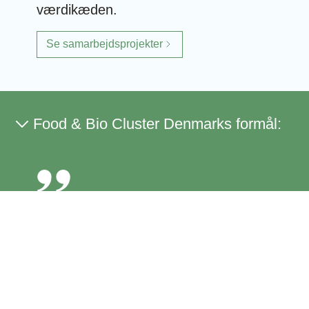
værdikæden.
Se samarbejdsprojekter
Food & Bio Cluster Denmarks formål:
Vi er en samarbejdsplatform
for forskning og innovation,
der bidrager til langsigtet,
bæredygtig vækst indenfor