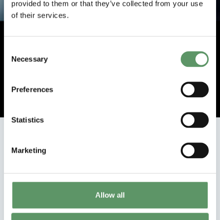
provided to them or that they’ve collected from your use
of their services.
Food & Bio Cluster Denmark hjælper
virksomheder med at accelerere innovation
Consent
Necessary
og bæredygtig udvikling inden for
Selection
fødevarer og bioressourcer.
Preferences
Bliv medlem
Statistics
Seneste nyt
Marketing
Allow all