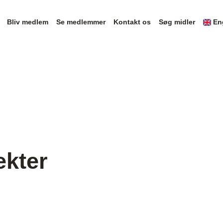
Bliv medlem
Se medlemmer
Kontakt os
Søg midler
En
ekter