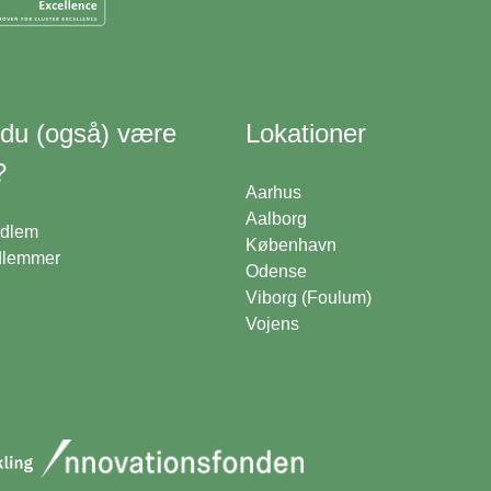
 du (også) være
Lokationer
?
Aarhus
Aalborg
edlem
København
dlemmer
Odense
Viborg (Foulum)
Vojens