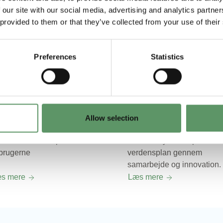
 our site with our social media, advertising and analytics partn
 provided to them or that they’ve collected from your use of their
Preferences
Statistics
groBRIDGES
Global Foodture
jektet skal bringe
Skal fremme den bæredygt
Allow selection
devareproducenter og
omstilling af
ndmænd tættere på
fødevaresystemet på
rbrugerne
verdensplan gennem
samarbejde og innovation.
s mere
Læs mere