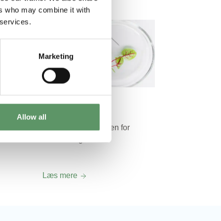
ers who may combine it with
 services.
Marketing
B-Trust
ige
Samarbejde og
Allow all
tillidsopbygning inden for
bioteknologi
Læs mere