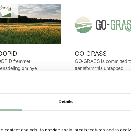
OOPID
GO-GRASS
OPID fremmer
GO-GRASS is committed t
densdeling om nye
transform this untapped
obaserede
potential, making it usable,
rretningsmodeller gennem
reducing imports
 samarbejde mellem aktører
 ti europæiske lande.
Details
s mere
Læs mere
e content and ads, to provide social media features and to analy