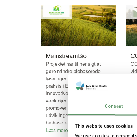
MainstreamBio
C
Projektet har til hensigt at
CO
gøre mindre biobaserede
vi
løsninger til en større del af
bi
praksis i Europa ved at tilbyde
fo
innovative og digitale
et
værktøjer, der er målrettet
fra
Consent
promoveringen og
udviklingen af de mindre
biobaserede løsninger.
This website uses cookies
Læs mere
Læ
We use cookies to personalis