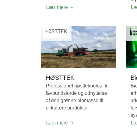
Læs mere
Læ
HØSTTEK
Bi
Professionel høstteknologi til
Bi
lavbundsjorde og udnyttelse
er
af den grønne biomasse til
uds
cirkulære produkter
for
sy
Læs mere
Læ