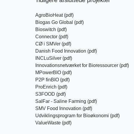
Tidligere afsluttede projekter
AgroBioHeat
(pdf)
Biogas Go Global
(pdf)
Bioswitch
(pdf)
Connector
(pdf)
CØ i SMVer
(pdf)
Danish Food Innovation
(pdf)
INCLuSilver
(pdf)
Innovationsnetværket for Bioressourcer
(pdf)
MPowerBIO
(pdf)
P2P finBIO
(pdf)
ProEnrich
(pdf)
S3FOOD
(pdf)
SalFar - Saline Farming
(pdf)
SMV Food Innovation
(pdf)
Udviklingsprogram for Bioøkonomi
(pdf)
ValueWaste
(pdf)