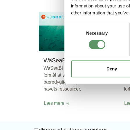
information about your use of
other information that you’ve
Consent
Necessary
Selection
WaSeaBi
a
WaSeaBi projektet har til
Pro
Deny
formål at sikre en mere
fø
bæredygtig udnyttelse af
la
havets ressourcer.
fo
Læs mere
Læ