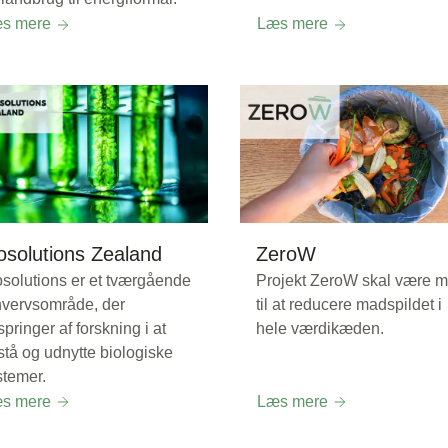
s mere
Læs mere
osolutions Zealand
ZeroW
osolutions er et tværgående
Projekt ZeroW skal være 
hvervsområde, der
til at reducere madspildet i
pringer af forskning i at
hele værdikæden.
stå og udnytte biologiske
stemer.
s mere
Læs mere