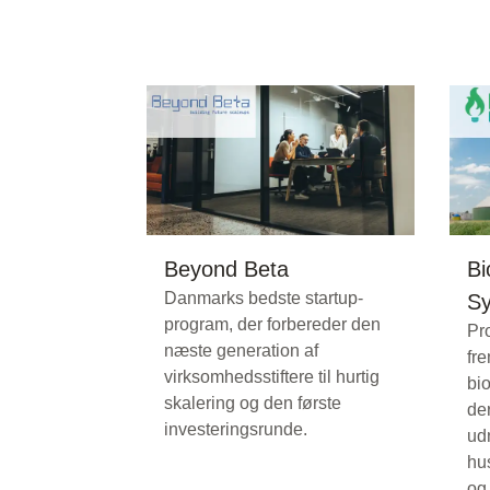
Beyond Beta
Bi
Danmarks bedste startup-
Sy
program, der forbereder den
Pro
næste generation af
fr
virksomhedsstiftere til hurtig
bio
skalering og den første
der
investeringsrunde.
udn
hu
og 