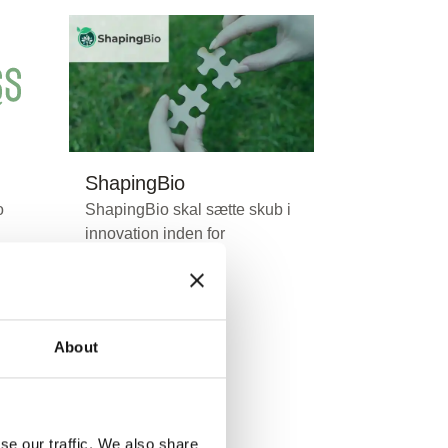
ShapingBio
o
ShapingBio skal sætte skub i
innovation inden for
bioøkonomi
About
Læs mere
se our traffic. We also share