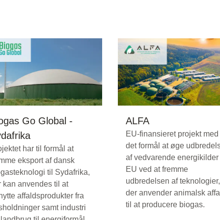
ogas Go Global -
ALFA
EU-finansieret projekt med
dafrika
det formål at øge udbredel
jektet har til formål at
af vedvarende energikilder 
emme eksport af dansk
EU ved at fremme
gasteknologi til Sydafrika,
udbredelsen af teknologier,
 kan anvendes til at
der anvender animalsk affa
ytte affaldsprodukter fra
til at producere biogas.
sholdninger samt industri
landbrug til energiformål.