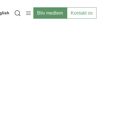
Bliv medlem
Kontakt os
glish
Open search modal