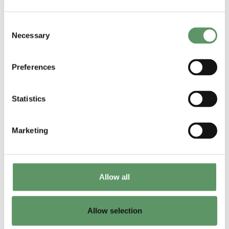
Bio Cluster er vi
allerede i gang
Consent
Necessary
Selection
sammen med vores
medlemmer.
Preferences
Lars Visbech Sørensen
Direktør i
Food & Bio Cluster Denmark
Statistics
Marketing
Hent anbefalingerne
Potentialerne i at fremme og
Allow all
effektivisere kaskadeudnyttelse er
store, og i anbefalingerne kan du
Allow selection
dykke mere ned i: