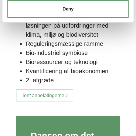
Anbefalingerne i overskrifter
Deny
Bioøkonomi som en del af
løsningen på udfordringer med
klima, miljø og biodiversitet
Reguleringsmæssige ramme
Bio-industriel symbiose
Bioressourcer og teknologi
Kvantificering af bioøkonomien
2. afgrøde
Hent anbefalingerne
Dansen om det