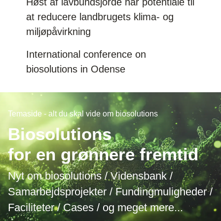
Høst af lavbundsjorde har potentiale til
at reducere landbrugets klima- og
miljøpåvirkning
International conference on
biosolutions in Odense
Temaside - alt du skal vide om biosolutions
Biosolutions
for en grønnere fremtid
Nyt om biosolutions / Vidensbank /
Samarbejdsprojekter / Fundingmuligheder /
Faciliteter / Cases / og meget mere...