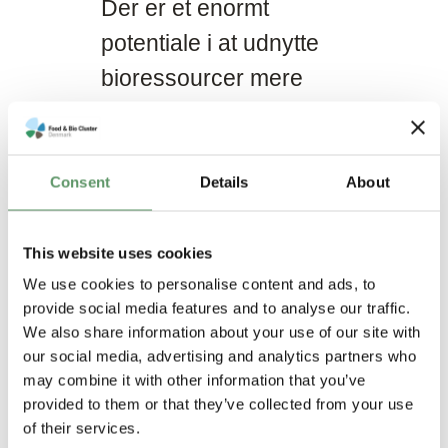
Der er et enormt
potentiale i at udnytte
bioressourcer mere
effektivt og skabe både
grønne jobs og vækst.
De seneste
Consent
Details
About
anbefalinger fra
Bioøkonomipanelet
This website uses cookies
rummer mange af de
We use cookies to personalise content and ads, to
provide social media features and to analyse our traffic.
løsninger, der kan sikre
We also share information about your use of our site with
opfyldelsen af målene i
our social media, advertising and analytics partners who
may combine it with other information that you’ve
den grønne
provided to them or that they’ve collected from your use
trepartsaftale. I Food &
of their services.