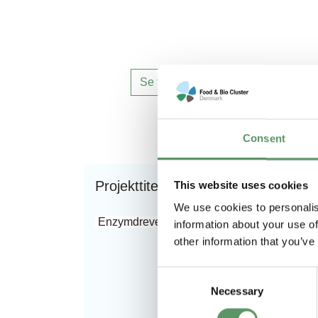
Se flere innovationssamarbejder
Consent
Projekttitel
Fi
This website uses cookies
We use cookies to personalis
Enzymdrevet CO
-fangst
Inn
information about your use of
2
iga
other information that you’ve
for
gen
Consent
fra
Necessary
Selection
Erh