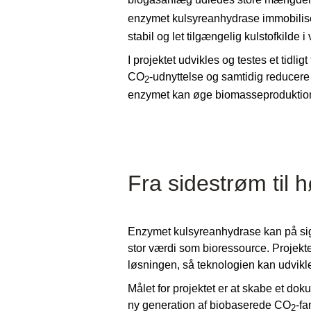
enzymet kulsyreanhydrase immobilise
stabil og let tilgængelig kulstofkilde 
I projektet udvikles og testes et tid
CO
-udnyttelse og samtidig reducere
2
enzymet kan øge biomasseproduktion
Fra sidestrøm til 
Enzymet kulsyreanhydrase kan på sig
stor værdi som bioressource. Projekt
løsningen, så teknologien kan udvikles
Målet for projektet er at skabe et dok
ny generation af biobaserede CO
-fa
2