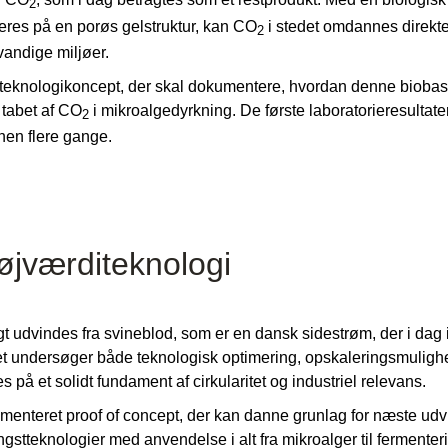
2
res på en porøs gelstruktur, kan CO
i stedet omdannes direkte
2
i vandige miljøer.
ligt teknologikoncept, der skal dokumentere, hvordan denne biobas
 tabet af CO
i mikroalgedyrkning. De første laboratorieresultater
2
en flere gange.
højværditeknologi
t udvindes fra svineblod, som er en dansk sidestrøm, der i da
et undersøger både teknologisk optimering, opskaleringsmuligh
 på et solidt fundament af cirkularitet og industriel relevans.
umenteret proof of concept, der kan danne grunlag for næste udvi
ngstteknologier med anvendelse i alt fra mikroalger til ferment