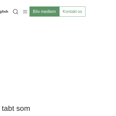
Bliv medlem
Kontakt os
glish
Open search modal
g tabt som