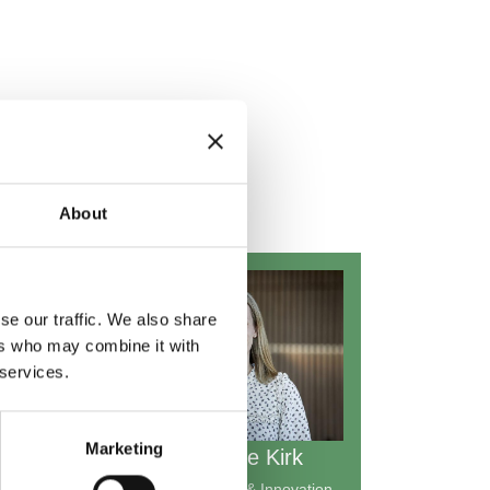
About
se our traffic. We also share
ons
ers who may combine it with
 services.
k
Marketing
Kathrine Lykke Kirk
Head of Research & Innovation