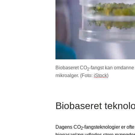
Biobaseret CO
-fangst kan omdanne
2
mikroalger.
(
Foto:
iStock
)
Biobaseret teknolog
Dagens CO
-fangsteknologier er ofte
2
biogasanlæg udledes store mængde