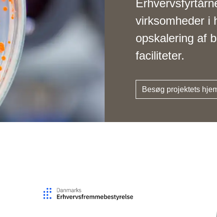
Erhvervsfyrtårne
virksomheder i 
opskalering af 
faciliteter.
Besøg projektets hj