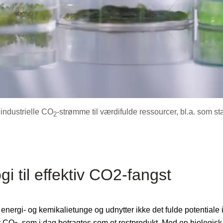
industrielle CO
-strømme til værdifulde ressourcer
, bl.a. som sta
2
i til effektiv CO2-fangst
 energi- og kemikalietunge og udnytter ikke det fulde potentiale
r CO
, som i dag betragtes som et restprodukt. Med en biologisk