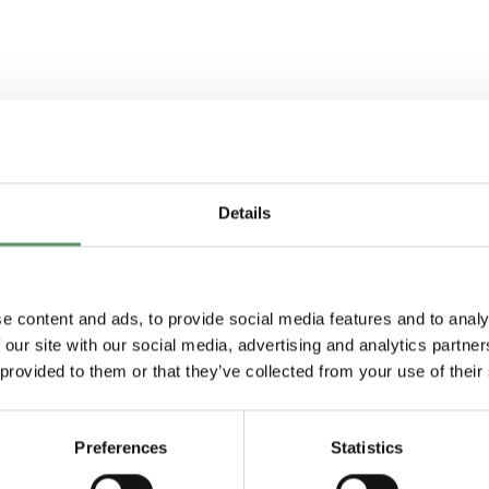
Se alle Samarbejdsprojekter
Details
nansieret af
Deltagere i projektet
e content and ads, to provide social media features and to analy
ovationssamarbejdet er
Lihme Protein Soluti
 our site with our social media, advertising and analytics partn
ngsat af
Erhvervsfyrtårnet
ApS
 provided to them or that they’ve collected from your use of their
 Biosolutions
og
H
O Nordic Denmar
2
nemføres med støtte
ApS
Danmarks
Preferences
Statistics
Teknologisk Institut
vervsfremmebestyrelse
og