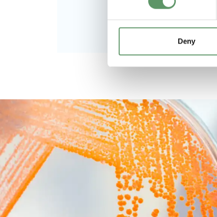
er 
Deny