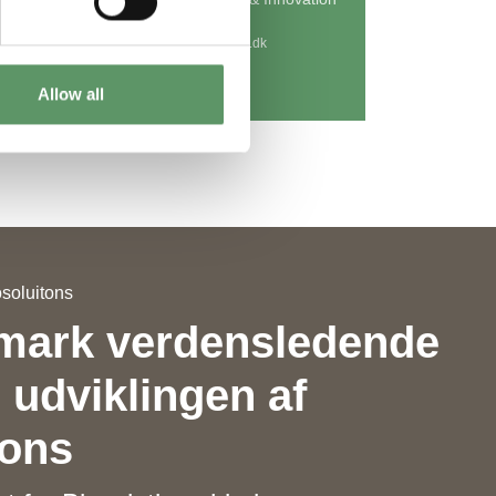
Funds
klk@foodbiocluster.dk
2534 1833
Linkedin
Allow all
osoluitons
mark verdensledende
 udviklingen af
ions