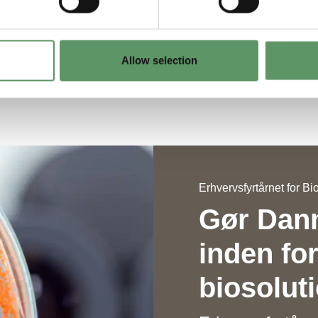
medfinansieret af EU.
Allow selection
Erhvervsfyrtårnet for Bi
Gør Dan
inden for
biosolut