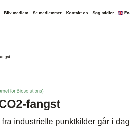
Bliv medlem
Se medlemmer
Kontakt os
Søg midler
En
angst
rnet for Biosolutions)
CO2-fangst
a industrielle punktkilder går i da