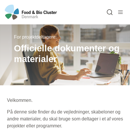
Open sea
For projektdeltagere:
Officielle dokumenter og
materialer
Velkommen.
På denne side finder du de vejledninger, skabeloner og
andre materialer, du skal bruge som deltager i et af vores
projekter eller programmer.