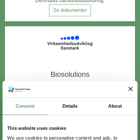
Denmarks samfundsudfordring.
Se dokumenter
Biosolutions
Programmet understøtter udvikling og skalering af
biobaserede løsninger, der bygger på naturens egne
processer.
Consent
Details
About
Se dokumenter (RFPRO-23-0055)
Se dokumenter (RFPRO-25-0151)
This website uses cookies
We use cookies to personalise content and ads, to