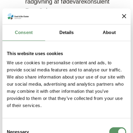
rådgivning af fødevarekonsulent
Raw Culture:
Drikkevarevirksomheden fik faglig
sparring med Syddansk
Consent
Details
About
Universitet
Gennem forløbet er der desuden lavet
This website uses cookies
en række case-videoer fra de
We use cookies to personalise content and ads, to
forskellige samarbejder, som du kan
provide social media features and to analyse our traffic.
se herunder.
We also share information about your use of our site with
our social media, advertising and analytics partners who
may combine it with other information that you’ve
Se success-film
provided to them or that they’ve collected from your use
of their services.
Skal din virksomhed være med i et
projekt?
Consent
Necessary