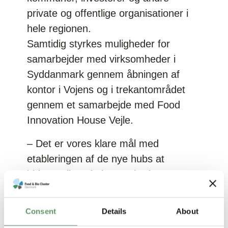
private og offentlige organisationer i
hele regionen.
Samtidig styrkes muligheder for
samarbejder med virksomheder i
Syddanmark gennem åbningen af
kontor i Vojens og i trekantområdet
gennem et samarbejde med Food
Innovation House Vejle.
– Det er vores klare mål med
etableringen af de nye hubs at
bidrage til at skabe nærhed og
intensivere både mængden og
kvaliteten af innovation med adgang til
Consent
Details
About
viden, udviklingsfaciliteter og