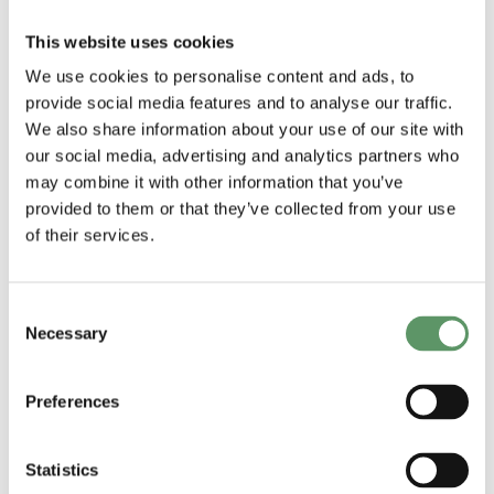
finansiering af innovation på nationalt
This website uses cookies
niveau, siger direktør Lars Visbech
We use cookies to personalise content and ads, to
Sørensen, Food & Bio Cluster
provide social media features and to analyse our traffic.
Denmark.
We also share information about your use of our site with
our social media, advertising and analytics partners who
– Vores mål er at drive øget
may combine it with other information that you’ve
innovation og vækst gennem styrket
provided to them or that they’ve collected from your use
konkurrenceevne, eksport og
of their services.
entreprenørskab. Derudover vil vi
bidrage til at skabe øget adgang
Consent
kvalificeret arbejdskraft og sætte ny
Necessary
Selection
viden og forskning i arbejde ude i
virksomhederne.
Preferences
Food & Bio Cluster Denmark har med
Statistics
de seneste satsninger i alt otte