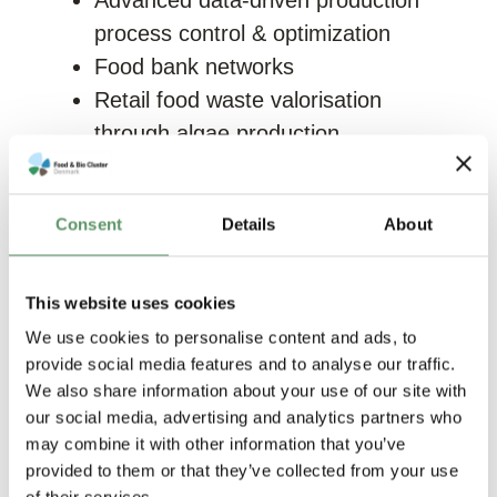
process control & optimization
Food bank networks
Retail food waste valorisation
through algae production
Informing and nudging consumers.
Europa-Kommissionen har udpeget
Consent
Details
About
ZeroW som flagskibsprojekt, og vil de
næste 4 år følge projektets resultater
This website uses cookies
og fremdrift tæt i forhold til kommende
We use cookies to personalise content and ads, to
EU-lovgivning om madspild.
provide social media features and to analyse our traffic.
We also share information about your use of our site with
Projektet sigter mod
our social media, advertising and analytics partners who
Projektets overordnede mål er at:
may combine it with other information that you’ve
provided to them or that they’ve collected from your use
Udvikle kommercielle, digitale