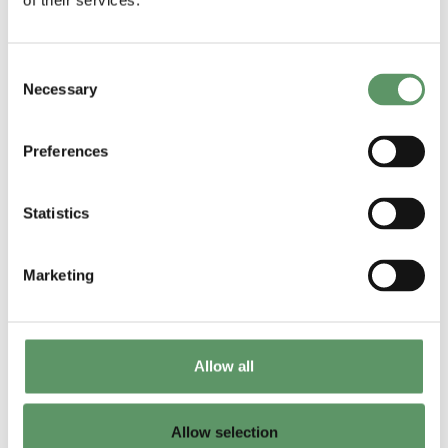
of their services.
redskaber og værktøjer, der
bidrager til at indfri målene om
Consent
reduceret madspild
Necessary
Selection
Skabe innovation gennem levende
laboratorier (såkaldte systemic
Preferences
innovation living labs)
Komme med konkrete
Statistics
anbefalinger til ny lovgivning til
Europa-Kommissionen
Marketing
Projektet løber fra 2022-2025 og
gennemføres i et samarbejde mellem
Allow all
46 aktører fra 17 europæiske lande.
Vil du vide mere?
Allow selection