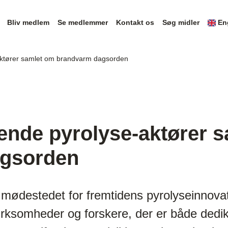
Bliv medlem
Se medlemmer
Kontakt os
Søg midler
En
ktører samlet om brandvarm dagsorden
ende pyrolyse-aktører 
agsorden
v mødestedet for fremtidens pyrolyseinnov
irksomheder og forskere, der er både dedi