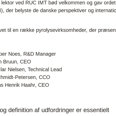
 lektor ved RUC IMT bød velkommen og gav ordet v
I), der belyste de danske perspektiver og internatio
vet til en række pyrolysevirksomheder, der præsent
per Noes, R&D Manager
n Bruun, CEO
r Nielsen, Technical Lead
chmidt-Petersen, CCO
s Henrik Haahr, CEO
og definition af udfordringer er essentielt