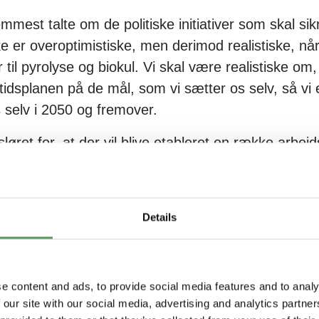
mmest talte om de politiske initiativer som skal sik
ikke er overoptimistiske, men derimod realistiske, nå
til pyrolyse og biokul. Vi skal være realistiske om
 tidsplanen på de mål, som vi sætter os selv, så vi 
 selv i 2050 og fremover.
sløret for, at der vil blive etableret en række arbej
aktører, der sammen skal kortlægge de udfordringer
lyse og biokul. Store som små udfordringer. For vi
pgaven ikke skal blive for uoverskuelig. ”
og vi kan
Details
astslog Lars Aagaard
e content and ads, to provide social media features and to analy
 our site with our social media, advertising and analytics partn