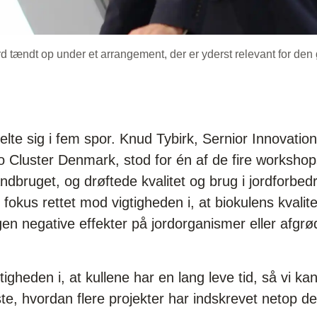
 tændt op under et arrangement, der er yderst relevant for den 
lte sig i fem spor. Knud Tybirk, Sernior Innovati
o Cluster Denmark, stod for én af de fire workshop
 landbruget, og drøftede kvalitet og brug i jordfor
 fokus rettet mod vigtigheden i, at biokulens kvalit
en negative effekter på jordorganismer eller afgrød
gtigheden i, at kullene har en lang leve tid, så vi k
ste, hvordan flere projekter har indskrevet netop d