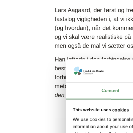
Lars Aagaard, der først og fre
fastslog vigtigheden i, at vi 
(og hvordan), når det kommer 
og vi skal være realistiske på
men også de mål vi sætter os
Han løftede i den forbindelse 
bestå af de mest kompetente 
forbindelse med brugen af pyro
metodisk, step-by-step, hvis o
Consent
den er ordentligt defineret
” f
This website uses cookies
We use cookies to personalis
information about your use of