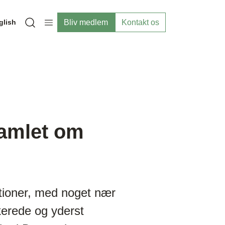
Bliv medlem
Kontakt os
glish
Open search modal
samlet om
ationer, med noget nær
kerede og yderst