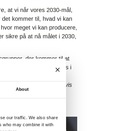
re, at vi når vores 2030-mål,
r det kommer til, hvad vi kan
, hvor meget vi kan producere,
er sikre på at nå målet i 2030,
dsgrupper, der kommer til at
 og løsninger, der findes i
 er nødt til at arbejde
 kun løse en udfordring, hvis
About
se our traffic. We also share
ers who may combine it with