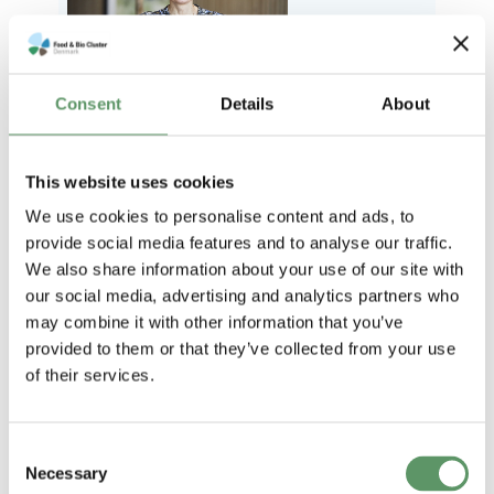
Consent
Details
About
- Conny Hanghøj, Senior Innovation
Manager i Food & Bio Cluster
Denmark og KAM for NordInvent
This website uses cookies
gennem Closing Loops.
We use cookies to personalise content and ads, to
provide social media features and to analyse our traffic.
Ud over samarbejdet med NordInvent
We also share information about your use of our site with
gennem Closing Loops deltager
our social media, advertising and analytics partners who
virksomheden også i flere af klyngens
may combine it with other information that you’ve
netværksgrupper
bl.a. om sidestrømme og
provided to them or that they’ve collected from your use
grønne proteiner. Netværksgrupperne
of their services.
medfinansieres ligeledes af EU og Danmarks
Erhvervsfremmebestyrelse.
Consent
Necessary
Selection