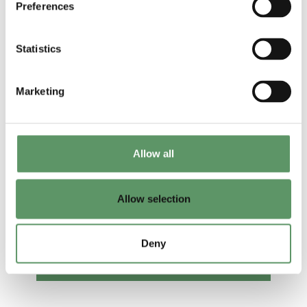
Preferences
Statistics
Marketing
Allow all
Allow selection
Knud Hjortlund Hansen
Innovation Manager
Deny
khh@foodbiocluster.dk
2336 4712
Linkedin