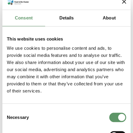
sparring og videndeling. Her kan
medlemmer dele erfaringer, hente ny
Consent
Details
About
viden og skabe relationer, der styrker
deres innovation og konkurrenceevne.
This website uses cookies
Der udbydes i alt 12 netværksgrupper,
We use cookies to personalise content and ads, to
som videndeler om alt fra smag,
provide social media features and to analyse our traffic.
sidestrømme, grønne proteiner og
We also share information about your use of our site with
meget mere.
our social media, advertising and analytics partners who
may combine it with other information that you’ve
Se alle netværksgrupperne herunder.
provided to them or that they’ve collected from your use
of their services.
Netværksgrupperne er for
medlemmer af klyngen
.
Consent
Necessary
Selection
Se alle netværksgrupper
Se kalenderen