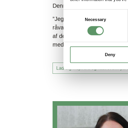
Denmark, Senior Innovation 
Consent
”Jeg ser meget frem til at hø
Necessary
Selection
råvarer til fremtidens biobase
af de nye muligheder, som lig
med stor interesse følge tema
Deny
Lad dig inspirere og kast et blik på