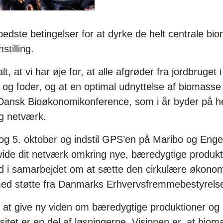
bedste betingelser for at dyrke de helt centrale bi
tilling.
lt, at vi har øje for, at alle afgrøder fra jordbruge
 og foder, og at en optimal udnyttelse af biomasse
 Dansk Bioøkonomikonference, som i år byder på h
og netværk.
og 5. oktober og indstil GPS’en på Maribo og Enge
dvide dit netværk omkring nye, bæredygtige produkt
d i samarbejdet om at sætte den cirkulære økono
med støtte fra Danmarks Erhvervsfremmebestyrels
at give ny viden om bæredygtige produktioner og 
itet er en del af løsningerne. Visionen er, at bio