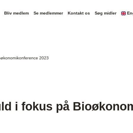
Bliv medlem
Se medlemmer
Kontakt os
Søg midler
En
Bioøkonomikonference 2023
ld i fokus på Bioøkono