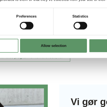
Manager Signe Værbak, hvad hun vil have ekstra f
re en række bud på, hvordan vi i Danmark kan sikre 
Preferences
Statistics
rede produktion og samtidig tilgodese vores biodiver
ger i præcisionsjordbruget og i de regenerative dyr
et om fremtidens landbrug – biodiversitet over og
Allow selection
 det fulde program for konferencen, her
Vi gør g