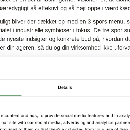
æredygtigt så effektivt og så højt oppe i værdikæ
muligt bliver der dækket op med en 3-spors menu, 
alet i industrielle symbioser i fokus. De tre spor 
, de nyeste indsigter og konkrete bud på, hvordan d
r din ageren, så du og din virksomhed ikke uforva
ncen
Details
program får du blandt andet indblik i, hvordan sm
onomi, inspiration fra forskere fra landets førende
bud på de næste realiserbare forretningsmulighede
e content and ads, to provide social media features and to analy
 our site with our social media, advertising and analytics partn
mellem i det store program, så vi har spurgt event
 provided to them or that they’ve collected from your use of their