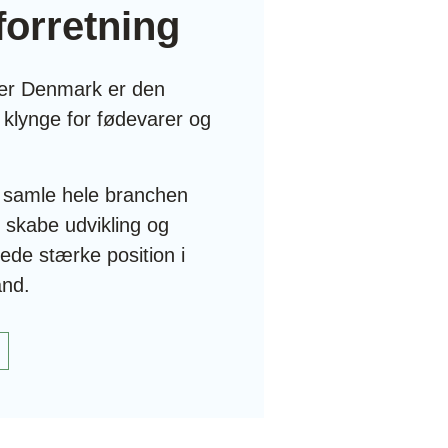
 forretning
ter Denmark er den
 klynge for fødevarer og
at samle hele branchen
 skabe udvikling og
rede stærke position i
and.