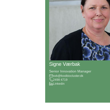
Signe Værbak
Senior Innovation Manager
svb@foodbiocluster.dk
2498 4719
Linkedin