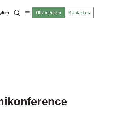
Bliv medlem
Kontakt os
glish
Open search modal
mikonference