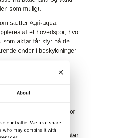
den som muligt.
som sætter Agri-aqua,
suppleres af et hovedspor, hvor
u som aktør får styr på de
rende ender i beskyldninger
About
å og store virksomheder
 videninstitutioner inden for
r.
se our traffic. We also share
ers who may combine it with
ansvarlig i Food & Bio Cluster
 services.