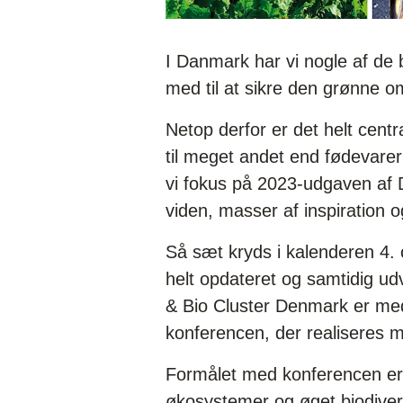
I Danmark har vi nogle af de 
med til at sikre den grønne oms
Netop derfor er det helt centra
til meget andet end fødevarer
vi fokus på 2023-udgaven af
viden, masser af inspiration 
Så sæt kryds i kalenderen 4. 
helt opdateret og samtidig u
& Bio Cluster Denmark er me
konferencen, der realiseres 
Formålet med konferencen er 
økosystemer og øget biodivers