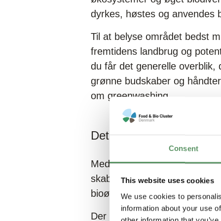
dyrkes, høstes og anvendes b
Til at belyse området bedst 
fremtidens landbrug og potenti
du får det generelle overblik
grønne budskaber og håndtere
om greenwashing.
Det får du ud af konfere
Consent
Med et bredt og inspirerende 
skaber ny forretning med bioøk
This website uses cookies
bioøkonomi, som giver deres 
We use cookies to personalis
information about your use of
Der er rigtig meget at vælge i
other information that you’ve