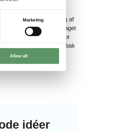
okus på i programmet.
en tilstrækkelig forsyning af
Marketing
sitet. Jeg er specielt optaget
kningsmetoder og vil derfor
 under jorden.” - Sine Værbak
Allow all
ode idéer