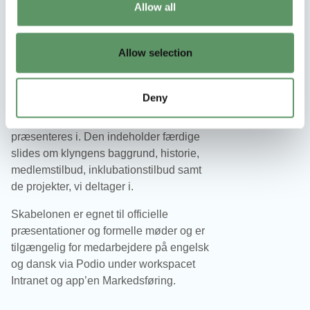
Allow all
Corporate template:
Allow selection
Denne skabelon er designet til at
præsentere klyngens kerneområder og
tilbud, og medarbejdere kan mix-og-
Deny
matche relevante slides ud fra målgruppe
og kontekst, som klyngen skal
præsenteres i. Den indeholder færdige
slides om klyngens baggrund, historie,
medlemstilbud, inklubationstilbud samt
de projekter, vi deltager i.
Skabelonen er egnet til officielle
præsentationer og formelle møder og er
tilgængelig for medarbejdere på engelsk
og dansk via Podio under workspacet
Intranet og app’en Markedsføring.