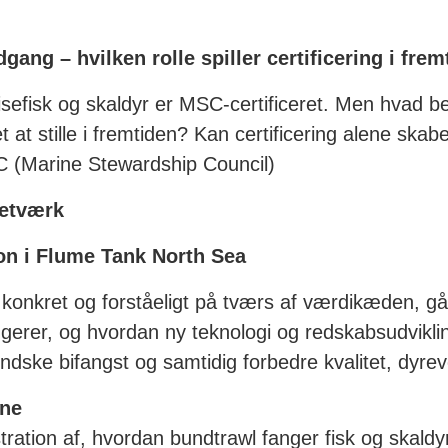
gang – hvilken rolle spiller certificering i fr
sefisk og skaldyr er MSC-certificeret. Men hvad bet
at stille i fremtiden? Kan certificering alene skabe t
C (Marine Stewardship Council)
netværk
ion i Flume Tank North Sea
e konkret og forståeligt på tværs af værdikæden, g
gerer, og hvordan ny teknologi og redskabsudviklin
indske bifangst og samtidig forbedre kvalitet, dyr
jne
ration af, hvordan bundtrawl fanger fisk og skaldy