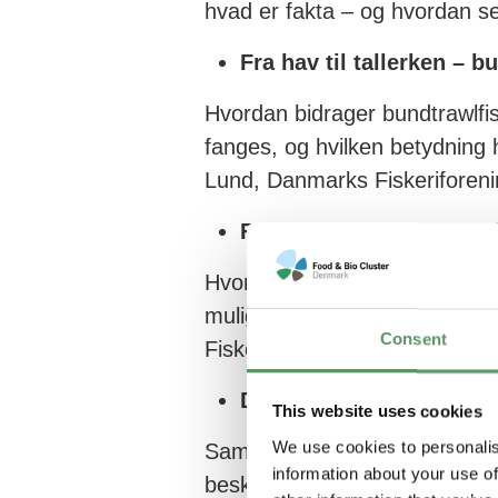
hvad er fakta – og hvordan s
Fra hav til tallerken – 
Hvordan bidrager bundtrawlfisk
fanges, og hvilken betydning 
Lund, Danmarks Fiskeriforen
Fangster, bifangster og 
Hvordan ser den danske fisker
muligheder er knyttet til fang
Consent
Fiskeriforening / DTU Aqua
Den sociale kontrakt
This website uses cookies
We use cookies to personalis
Samfundets aftale om adgang t
information about your use of
beskytter havet og sikrer grun