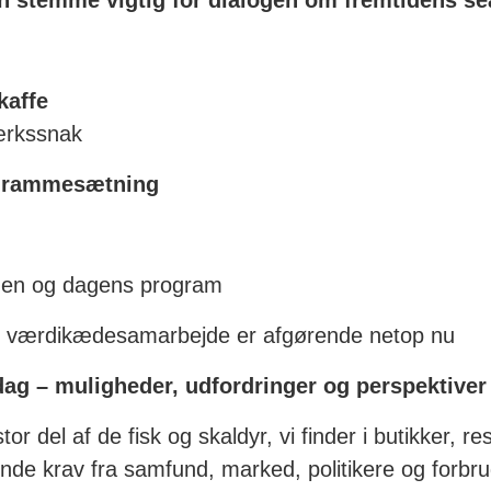
in stemme vigtig for dialogen om fremtidens se
kaffe
ærkssnak
og rammesætning
gen og dagens program
r værdikædesamarbejde er afgørende netop nu
 dag – muligheder, udfordringer og perspektiver
tor del af de fisk og skaldyr, vi finder i butikker, 
ende krav fra samfund, marked, politikere og forbr