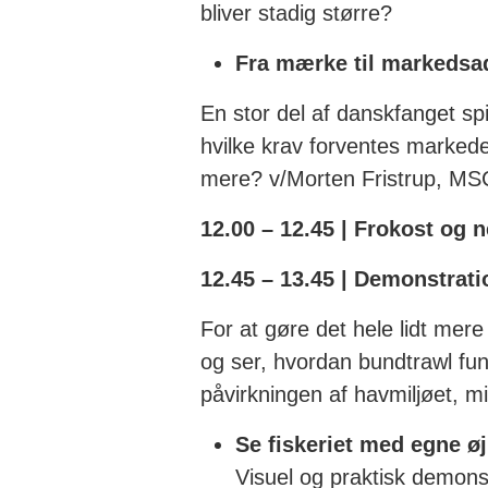
bliver stadig større?
Fra mærke til markedsad
En stor del af danskfanget spi
hvilke krav forventes markedet 
mere? v/Morten Fristrup, MS
12.00 – 12.45 | Frokost og 
12.45 – 13.45 | Demonstrat
For at gøre det hele lidt mer
og ser, hvordan bundtrawl fun
påvirkningen af havmiljøet, m
Se fiskeriet med egne ø
Visuel og praktisk demonst