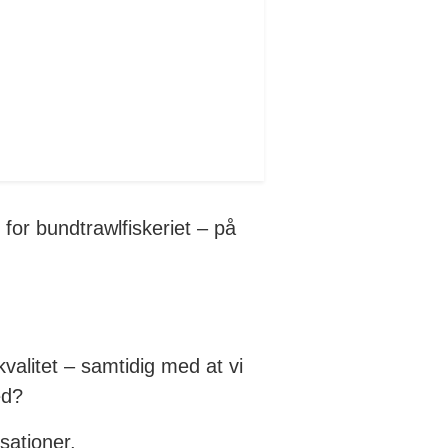
for bundtrawlfiskeriet – på
valitet – samtidig med at vi
ed?
sationer,