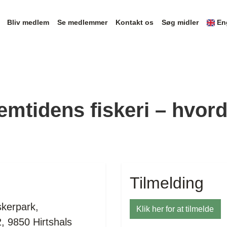
Bliv medlem
Se medlemmer
Kontakt os
Søg midler
En
mtidens fiskeri – hvord
Tilmelding
kerpark,
Klik her for at tilmelde
, 9850 Hirtshals