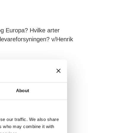
og Europa? Hvilke arter
ødevareforsyningen? v/Henrik
 og hvilke udfordringer og
skerier? v/Danmarks
About
se our traffic. We also share
n ny balance, der både
ers who may combine it with