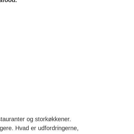
afood.
restauranter og storkøkkener.
ugere. Hvad er udfordringerne,