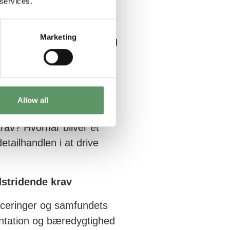
 services.
upermarkeder?
Marketing
e debat værdien af fisk og
?
tninger
Allow all
av? Hvornår bliver et
detailhandlen i at drive
dstridende krav
ficeringer og samfundets
entation og bæredygtighed