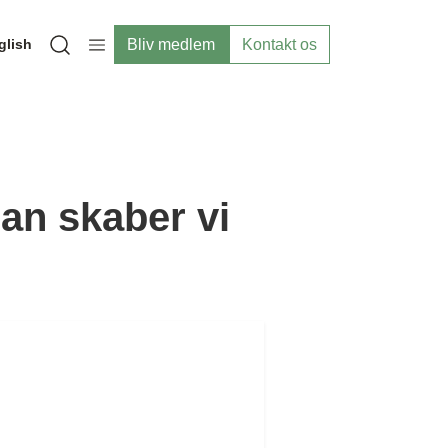
Bliv medlem
Kontakt os
glish
Open search modal
an skaber vi