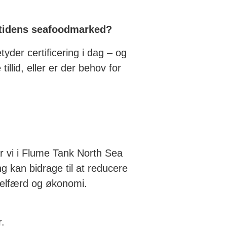
emtidens seafoodmarked?
yder certificering i dag – og
illid, eller er der behov for
år vi i Flume Tank North Sea
g kan bidrage til at reducere
evelfærd og økonomi.
r.