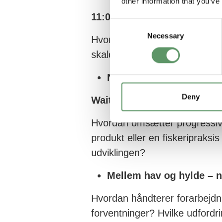
other information that you’ve
11:00-12:00 | Hvem former f
Consent
Necessary
Selection
Hvordan påvirker kundernes f
skaldyr på markedet? Og hvad
Når markedet siger nej
Deny
Waitrose: "A Better Catch"
Hvordan omsætter progressive
produkt eller en fiskeripraksis 
udviklingen?
Mellem hav og hylde – n
Hvordan håndterer forarbejdni
forventninger? Hvilke udfordr