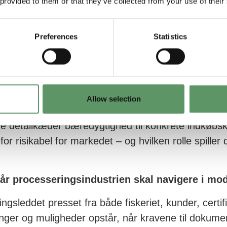
 provided to them or that they’ve collected from your use of their
remtidens fiskeri – fiskere, forbrugere eller s
Preferences
Statistics
orventninger, bæredygtighedskrav og den offentlig
 betyder det for fiskere, producenter og aftagere
 – hvordan bæredygtighed ændrer indkøbsbeslu
Allow selection
 detailkæder bæredygtighed til konkrete indkøbskr
for risikabel for markedet – og hvilken rolle spiller 
år processeringsindustrien skal navigere i mo
ngsleddet presset fra både fiskeriet, kunder, certi
inger og muligheder opstår, når kravene til dokum