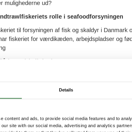
er mulighederne ud?
bundtrawlfiskeriets rolle i seafoodforsyningen
eriet til forsyningen af fisk og skaldyr i Danmark 
har fiskeriet for værdikæden, arbejdspladser og f
ing
flådens virkelighed
iflåde ud i dag? Hvad fanges i bundtrawlfiskeriet –
ster, bifangster og udviklingen af mere selektive fi
Details
e content and ads, to provide social media features and to analy
il fisk og ansvar for havet – hvordan skaber vi e
 our site with our social media, advertising and analytics partn
dlaget for fiskeriet?