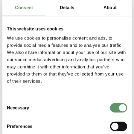
10.30 Præsentation af
Consent
Details
About
værktøj udviklet i HarvRESt projektet,
Holger Nehmdahl
This website uses cookies
11.05 Værdien af afgasset
We use cookies to personalise content and ads, to
provide social media features and to analyse our traffic.
biomasse, Lars Villadsgaard Toft,
We also share information about your use of our site with
SEGES
our social media, advertising and analytics partners who
may combine it with other information that you’ve
11.35 Frokost
provided to them or that they’ve collected from your use
of their services.
12.30 Enerigplanlægning for
landbrugsbedrifter, Karl Jørgen
Nielsen, Planenergi
Consent
Necessary
Selection
12.50 Kommunens
planlægning af vedvarende energi,
Preferences
mark Booker Nielsen, Ringkøbing